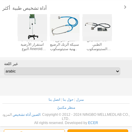
أداة تشخيص طبية
أكثر
، الأكمام
أداة التشخيص
الصدر المزدوج ،
0 - 300mmHg
أداة تشخ
مع اللاتكس،
الطبي
سبيكة الزنك الرضيع
استقرار الأرضية
ضغط الدم
التشخيص
الستيتوسكوب
المهنية ستيثوسكوب
النوع Aneroid
المضغوط 
بي للمثانة PVC
الجراحي من الفولاذ
مع حلقة بلاستيكية
Sphygmomanometer
مزدوج 8007
CE، ISO 
المقاوم للصدأ
WL8027
للأدوات التشخيصية
المهني للبالغين
الطبية WL8013
غير اللغة
WL8034
منزل
|
حول بنا
|
اتصل بنا
منظر مكتبيّ
الصين أداة تشخيص
المزود. Copyright © 2012 - 2024 NINGBO WELLMEDLAB CO.,
LTD..
All rights reserved. Developed by
ECER