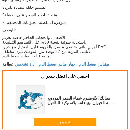
5تصميم حلقة مضادة للبرد
6متاحة للطبع الشعار على الغشاء
7. متوفرة ل تغطية الحيوانات المختلفة
الوصف:
الأطفال، والحجاب الحاجز خاصة تعزيز
استجابة صوتية بنسبة 50% على التصاميم التقليدية.
أورال ثنائي نحاسي ملصق بالكروم قابل للتعديل مع أذنين PVC
الأنابيب المرنة من 22 بوصة من البيوفيك بلون مختلف
مناسبة لمقياسات ضغط الدم
مقياس ضغط الدم
جهاز قياس ضغط الدم
أداة تشخيص
,
,
بطاقة:
احصل على افضل سعر ل
سبائك الألومنيوم غطاء الصدر المزدوج
لعبة الحيوان مع حلقة بلاستيكية للبالغين
والأطفال WL8035
استمر