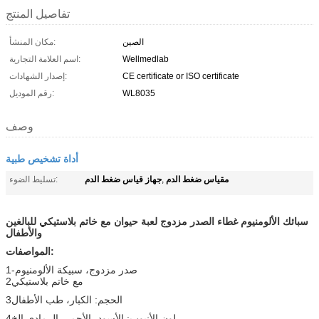
تفاصيل المنتج
الصين
مكان المنشأ:
Wellmedlab
اسم العلامة التجارية:
CE certificate or ISO certificate
إصدار الشهادات:
WL8035
رقم الموديل:
وصف
أداة تشخيص طبية
مقياس ضغط الدم
جهاز قياس ضغط الدم
,
تسليط الضوء:
سبائك الألومنيوم غطاء الصدر مزدوج لعبة حيوان مع خاتم بلاستيكي للبالغين
والأطفال
المواصفات:
1-صدر مزدوج، سبيكة الألومنيوم
2مع خاتم بلاستيكي
3الحجم: الكبار، طب الأطفال
4لون الأنبوب: الأسود، الأحمر، الرمادي الخ