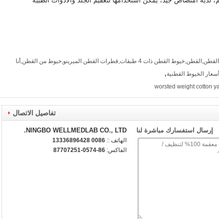
غزل القطن الحليب,خيط القطن الكثيف,خيوط القطن,القطن,خيوط القطن ذات 4 طبقات,قطرات القطن الميرينو,خيوط من القطن,أنا
,
سعار الخيوط القطنية
worsted weight cotton y
تفاصيل الاتصال
إرسال استفسارك مباشرة لنا
NINGBO WELLMEDLAB CO., LTD.
الهاتف ::
0086 13336896428
الفاكس:
86-0574-87707251