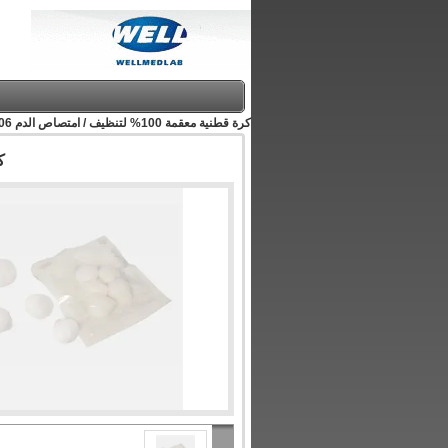
كرة قطنية معقمة 100% لتنظيف / امتصاص الدم CE ، ISO WL9006
كرة