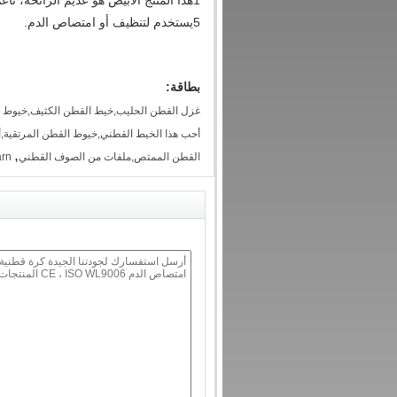
1هذا المنتج الأبيض هو عديم الرائحة، ناعم، لديه امتصاص جيد، يمكن استخدامها لتعقيم الجلد والأدوات الطبية
5يستخدم لتنظيف أو امتصاص الدم.
بطاقة:
أحب هذا الخيط القطني,خيوط القطن المرتقية,أ
,
القطن الممتص,ملفات من الصوف القطني
arn