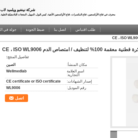
شركة نينغبو ويلميد لاب
محترف في قناع الأوكسجين، قناع المكسرات، قناع الأوكسجين الأنفية، كيس البول، المهبل، المنتجات البلاستيكية الطبية.
طلب اقتباس
اتصل بنا
ضبط الجودة
جولة في ال
 قطنية معقمة 100% لتنظيف / امتصاص الدم CE ، ISO WL9006
تفاصيل المنتج:
مكان المنشأ:
الصين
اسم العلامة
Wellmedlab
التجارية:
إصدار الشهادات:
CE certificate or ISO certificate
رقم الموديل:
WL9006
اتصل