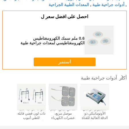
أدوات جراحية طبية
المعدات الطبية الجراحية
,
,
احصل على افضل سعر ل
0.6 ملم سمك الكهرومغناطيس
الكهرومغناطيسي لمعدات جراحية طبية
WL11005
استمر
أدوات جراحية طبية
أكثر
 أوراق الفولاذ
الكمبيوتر الرقمي
قماش أبيض، فيلم
أدوات جراحية طبية
 الملفوفة
الأوتوماتيكي ذو
موصل مربع،
ذات لون فضي قابلة
الإطار 
 الحمام
الدقة العالية للقناة
عشرات الكهرباء
للطي أنبوب
المقياس
 للأدوات
الواحدة للأدوات
على شكل فراشة مع
الألومنيوم المضغوط
الارتفاع
ية الطبية
الجراحية الطبية
قماش ناعم، رغوة
WL821L-5 ،
والم