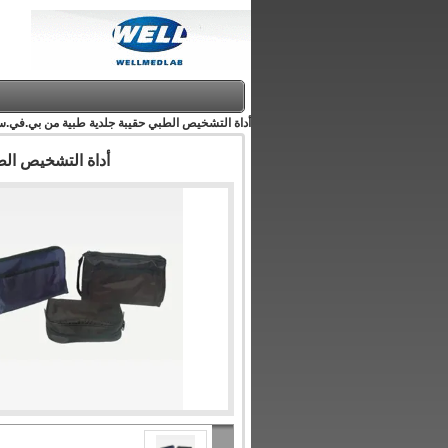
أداة التشخيص الطبي حقيبة جلدية طبية من بي.في.سي. 
أداة التشخيص الطب