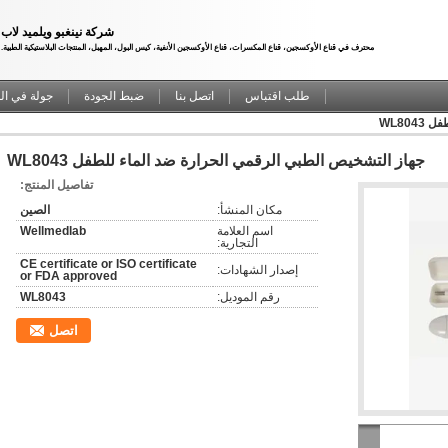
شركة نينغبو ويلميد لاب
محترف في قناع الأوكسجين، قناع المكسرات، قناع الأوكسجين الأنفية، كيس البول، المهبل، المنتجات البلاستيكية الطبية.
طلب اقتباس
اتصل بنا
ضبط الجودة
جولة في ال
WL80
جهاز التشخيص الطبي الرقمي الحرارة ضد الماء للطفل WL8043
تفاصيل المنتج:
مكان المنشأ:
الصين
اسم العلامة
Wellmedlab
التجارية:
CE certificate or ISO certificate
إصدار الشهادات:
or FDA approved
رقم الموديل:
WL8043
اتصل