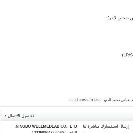
,
,مقياس ضغط الدم
blood pressure tester
تفاصيل الاتصال
إرسال استفسارك مباشرة لنا
NINGBO WELLMEDLAB CO., LTD.
الهاتف ::
0086 13336896428