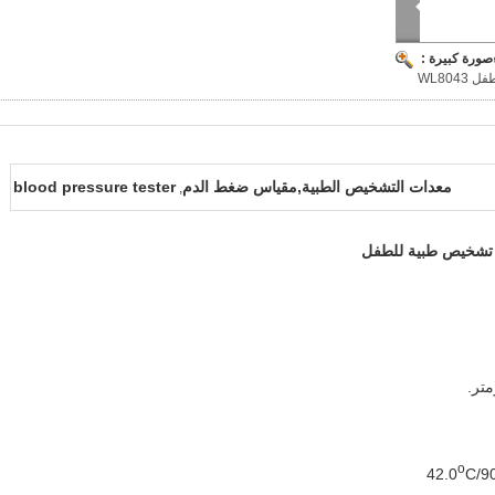
صورة كبيرة :
ل WL8043
معدات التشخيص الطبية,مقياس ضغط الدم
blood pressure tester
,
اة تشخيص طبية للطفل
o
C/90