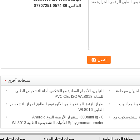
الفاكس:
86-0574-87707251
منتجات أخرى
لحيوان مع حلقة
النيلون، الأكمام القطنية مع اللاتكس، أداة التشخيص الطبي
للمثانة PVC CE، ISO WL8018
وط مع أنبوب
طراز الزئبق المضغوط من الألومنيوم للطابق لجهاز التشخيص
الطبي WL8016
ية ستيثوسكوب مع
0 - 300mmHg استقرار الأرضية النوع Aneroid
Sphygmomanometer للأدوات التشخيصية الطبية WL8013
صياغة الحقن الطبية
معدات اختبار الحقنة
معدات اختبار تس