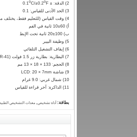
o
o
2) الدقة: ± 0.1
F
C/±0.2
3) الحد الأدنى للقياس: 0.1
4) وقت القياس (للتعليم فقط، يختلف من شخص لآخر):
أ) 60±10 ثانية في الفم
ب) 100±20 ثانية تحت الإبط
5) وظيفة البيبر
6) إيقاف التشغيل التلقائي
7) البطارية: بطارية زر 1.5 فولت (LR/SR-41)
8) الحجم: 133 × 18 × 13 مم
9) شاشة LCD: 20 × 7mm
10) شمال غربي: 9.0 غرام
11) الذاكرة: آخر قراءة للقياس
,
بطاقة:
أداة تشخيص
معدات التشخيص الطبية