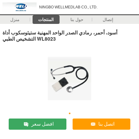
NINGBO WELLMEDLAB CO., LTD.
إتصال
حول بنا
المنتجات
منزل
أسود، أحمر، رمادي الصدر الواحد المهنية ستيثوسكوب أداة
التشخيص الطبي WL8023
اتصل بنا
افضل سعر