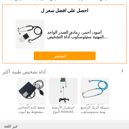
احصل على افضل سعر ل
أسود، أحمر، رمادي الصدر الواحد
المهنية ستيثوسكوب أداة التشخيص
الطبي WL8023
استمر
أداة تشخيص طبية
أكثر
، الأكمام
الصدر المزدوج ،
0 - 300mmHg
أداة تشخيص طبية
طراز ا
مع اللاتكس،
سبيكة الزنك الرضيع
استقرار الأرضية
ضغط الدم النخاعي
المضغ
التشخيص
المهنية ستيثوسكوب
النوع Aneroid
المضغوط مع أنبوب
الألومنيو
بي للمثانة PVC
مع حلقة بلاستيكية
Sphygmomanometer
مزدوج WL8007
لجهاز ا
CE، ISO 
WL8027
للأدوات التشخيصية
الطبي 8016
الطبية WL8013
غير اللغة