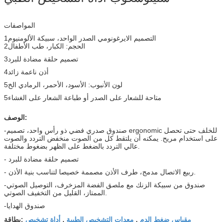
المواصفات
1التصميم الايرغونومي الصدر الواحد، سبيكة الألومنيوم
2الحجم: الكبار، طب الأطفال
3تصميم حلقة مضادة للبرد
4أذن ناعمة زائد
5لون الأنبوب: الأسود، الأحمر، الرمادي الخ
5متاحة للشعار على الصدر أو طباعة الشعار على الغشاء
الوصف:
-صندوق صدري فضي ذو رأس واحد، تصميم ergonomic للخلف حتى تحصل
على استخدام مريح.
يمكنه أن يلتقط كل من الصوت منخفض التردد والصوت
عالي التردد بالضغط على الظهر بضغوط مختلفة.
- تصميم حلقة مضادة للبرد
- ربيع الاتصال مدمج، طرف الأذن مصممة خصيصا لتناسب بنية الأذن.
-صندوق من سبيكة الزنك مع ملصق الفضة المزخرف، التوصيل الصوتي
الممتاز، القليل من التخفيف الصوتي.
-صندوق الهدايا
مقياس ضغط الدم
معدات التشخيص الطبية
أداة تشخيص
,
,
بطاقة: